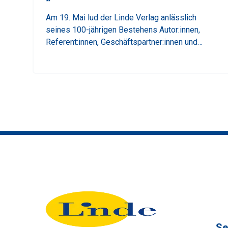
Am 19. Mai lud der Linde Verlag anlässlich
seines 100-jährigen Bestehens Autor:innen,
Referent:innen, Geschäftspartner:innen und
Kund:innen zum Jubiläumsfest in das Wien
Museum am Karlsplatz. Michael Lang würdigte
in seiner Festrede 100 Jahre unternehmerische
Kontinuität gepaart mit Innovationsgeist und die
Bedeutung des Verlags für die steuerliche
Fachwelt. Gemeinsam mit rund 400 Gästen aus
Wirtschaft, Wissenschaft, Finanz und Justiz
wurde bis spät in die Nacht gefeiert.
Se