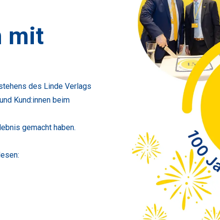
 mit
estehens des Linde Verlags
n und Kund:innen beim
rlebnis gemacht haben.
lesen: