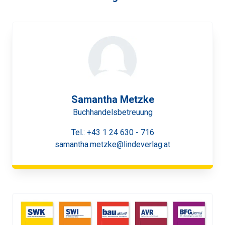
Samantha Metzke
Buchhandelsbetreuung
Tel.:
+43 1 24 630 - 716
samantha.metzke@lindeverlag.at