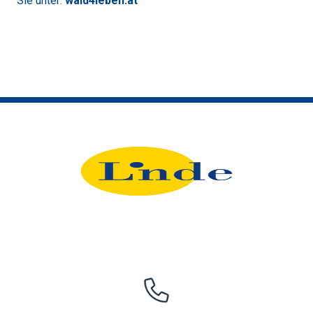
Sie unter:
wald4leben.at